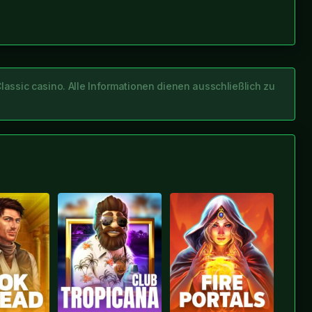
assic casino. Alle Informationen dienen ausschließlich zu