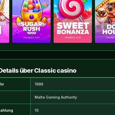
Details über Classic casino
hr
1999
Malta Gaming Authority
zahlung
10