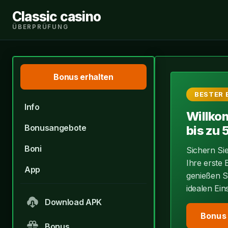
Classic casino
ÜBERPRÜFUNG
Bonus erhalten
BESTER 
Info
Willko
Bonusangebote
bis zu 
Boni
Sichern Si
Ihre erste
App
genießen Si
idealen Ein
Download APK
Bonus
Bonus