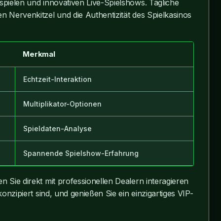
spielen und innovativen Live-Spielshows. Tägliche
n Nervenkitzel und die Authentizität des Spielkasinos
Merkmal
Echtzeit-Interaktion
Multiplikator-Optionen
Spieldaten-Analyse
Spannende Spielshow-Erfahrung
 Sie direkt mit professionellen Dealern interagieren
onzipiert sind, und genießen Sie ein einzigartiges VIP-