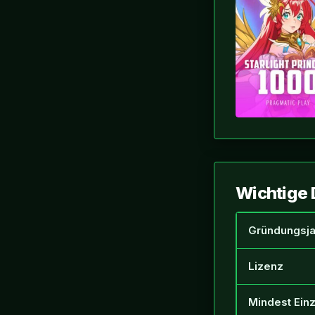
Wichtige 
Gründungsja
Lizenz
Mindest Ein