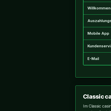
Willkommen
Auszahlung
Mobile App
Kundenserv
E-Mail
Classic ca
Im Classic casi